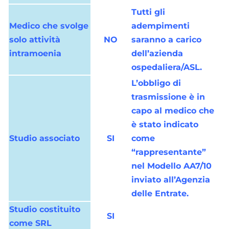
Tutti gli
Medico che svolge
adempimenti
solo attività
NO
saranno a carico
intramoenia
dell’azienda
ospedaliera/ASL.
L’obbligo di
trasmissione è in
capo al medico che
è stato indicato
Studio associato
SI
come
“rappresentante”
nel Modello AA7/10
inviato all’Agenzia
delle Entrate.
Studio costituito
SI
come SRL