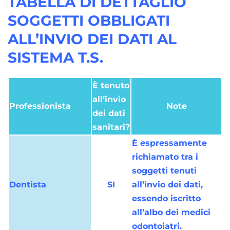
TABELLA DI DETTAGLIO
SOGGETTI OBBLIGATI
ALL’INVIO DEI DATI AL
SISTEMA T.S.
È tenuto
all’invio
Professionista
Note
dei dati
sanitari?
È espressamente
richiamato tra i
soggetti tenuti
Dentista
SI
all’invio dei dati,
essendo iscritto
all’albo dei medici
odontoiatri.