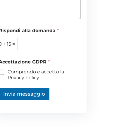
s
a
g
g
Rispondi alla domanda
*
o
*
9
+
15
=
Accettazione GDPR
*
Comprendo e accetto la
Privacy policy
Invia messaggio