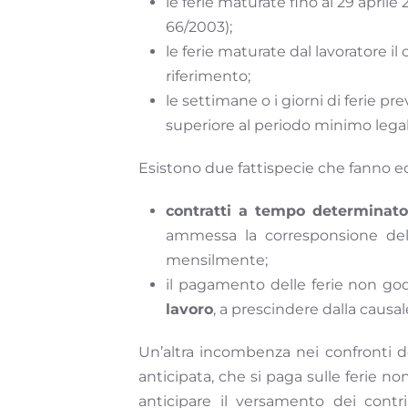
le ferie maturate fino al 29 aprile 
66/2003);
le ferie maturate dal lavoratore il 
riferimento;
le settimane o i giorni di ferie pre
superiore al periodo minimo legal
Esistono due fattispecie che fanno ec
contratti a tempo determinato
ammessa la corresponsione del
mensilmente;
il pagamento delle ferie non god
lavoro
, a prescindere dalla causal
Un’altra incombenza nei confronti de
anticipata, che si paga sulle ferie no
anticipare il versamento dei contri