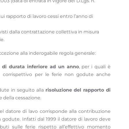
2003 (data di entrata in vigore del D.Lgs. n.
cui rapporto di lavoro cessi entro l’anno di
visti dalla contrattazione collettiva in misura
e.
cezione alla inderogabile regola generale:
 di durata inferiore ad un anno
, per i quali è
 corrispettivo per le ferie non godute anche
ute in seguito alla
risoluzione del rapporto di
e della cessazione.
l datore di lavo corrisponde alla contribuzione
n godute. Infatti dal 1999 il datore di lavoro deve
buti sulle ferie rispetto all’effettivo momento