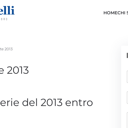
HOME
CHI
te 2013
e 2013
erie del 2013 entro
i
l