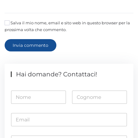
Salva il mio nome, email e sito web in questo browser per la
prossima volta che commento.
Invia commento
Hai domande? Contattaci!
N
o
m
Nome
Cognome
e
E
*
m
a
i