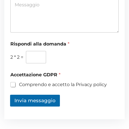
M
l
e
*
s
s
a
g
g
i
Rispondi alla domanda
*
o
*
2
*
2
=
Accettazione GDPR
*
Comprendo e accetto la Privacy policy
Invia messaggio